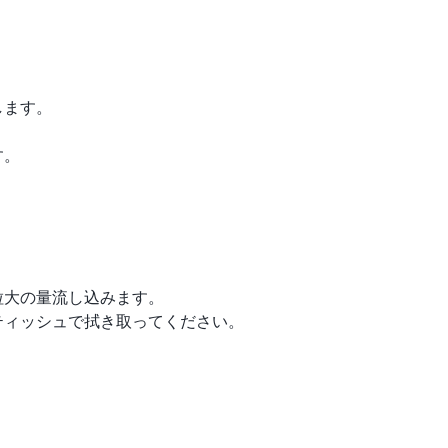
します。
す。
粒大の量流し込みます。
ティッシュで拭き取ってください。