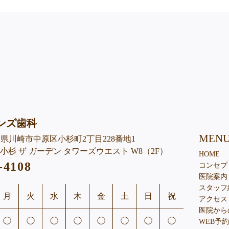
ンズ歯科
MEN
神奈川県川崎市中原区小杉町2丁目228番地1
杉 ザ ガーデン タワーズウエスト W8（2F）
HOME
-4108
コンセプ
医院案内
スタッフ
月
火
水
木
金
土
日
祝
アクセス
医院から
◯
◯
◯
◯
◯
◯
◯
◯
WEB予約