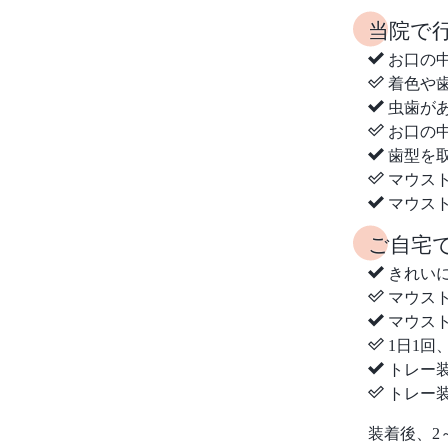
当院で
お口の
着色や
虫歯が
お口の
歯型を
マウス
マウス
ご自宅
きれい
マウス
マウス
1日1回
トレー
トレー
装着後、2