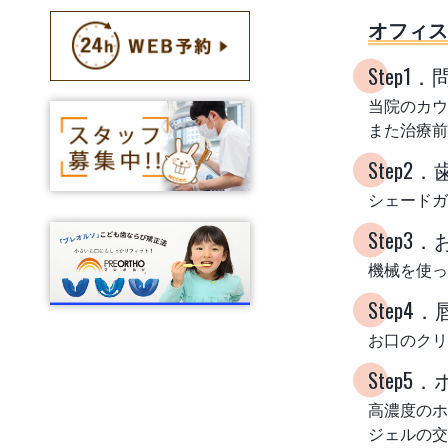
オフィス
Step
当院のカウ
また治療前
Step
シェードガ
Step
機械を使っ
Step
お口のクリ
Step
高濃度のホ
ジェルの交