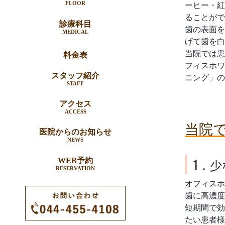
FLOOR
ーヒー・紅
ることがで
診療科目
歯の表面を
MEDICAL
げて歯を白
当院では患
料金表
フィスホワ
スタッフ紹介
ニング」の
STAFF
アクセス
ACCESS
当院
医院からのお知らせ
NEWS
1．
WEB予約
RESERVATION
オフィスホ
歯に高濃度
短期間で効
たい患者様