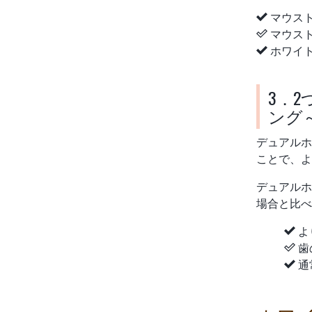
マウス
マウス
ホワイ
3．
ング
デュアルホ
ことで、よ
デュアルホ
場合と比べ
よ
歯
通