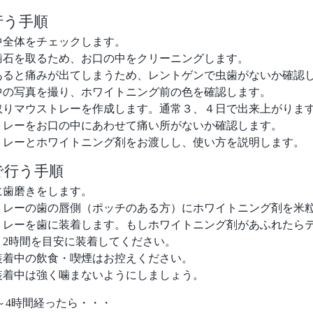
行う手順
中全体をチェックします。
歯石を取るため、お口の中をクリーニングします。
あると痛みが出てしまうため、レントゲンで虫歯がないか確認
中の写真を撮り、ホワイトニング前の色を確認します。
取りマウストレーを作成します。通常３、４日で出来上がりま
トレーをお口の中にあわせて痛い所がないか確認します。
トレーとホワイトニング剤をお渡しし、使い方を説明します。
で行う手順
に歯磨きをします。
トレーの歯の唇側（ポッチのある方）にホワイトニング剤を米
トレーを歯に装着します。もしホワイトニング剤があふれたら
、2時間を目安に装着してください。
装着中の飲食・喫煙はお控えください。
装着中は強く噛まないようにしましょう。
～4時間経ったら・・・