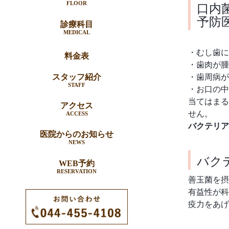
口内
FLOOR
予防
診療科目
MEDICAL
・むし歯に
料金表
・歯肉が腫
スタッフ紹介
・歯周病が
STAFF
・お口の中
当てはまる
アクセス
せん。
ACCESS
バクテリア
医院からのお知らせ
NEWS
バク
WEB予約
RESERVATION
善玉菌を摂
有益性が科
疫力をあげ